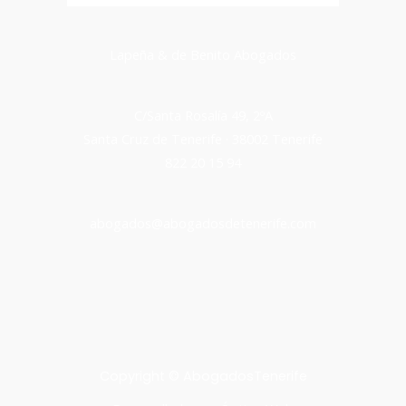
Lapeña & de Benito Abogados
C/Santa Rosalía 49, 2ºA
Santa Cruz de Tenerife · 38002 Tenerife
822 20 15 94
abogados@abogadosdetenerife.com
Copyright © AbogadosTenerife