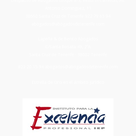
Despacho de Abogados Bloque 8-3, Resid. El Camisón, Av.
Antonio Dominguez, 11
38660 Santa Cruz de Tenerife
922 79 63 94
abogados@abogadosdetenerife.com
Lapeña & de Benito Abogados
C/Santa Rosalía 49, 2ºA
Santa Cruz de Tenerife · 38002 Tenerife
822 20 15 94
abogados@abogadosdetenerife.com
Estrella de Oro en el ámbito jurídico