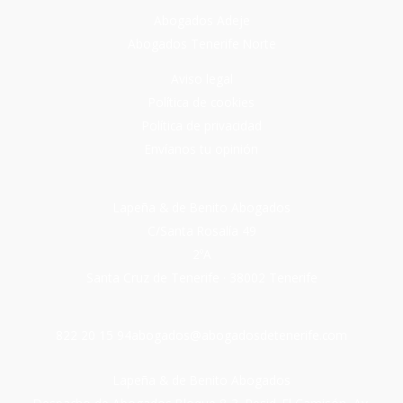
Abogados Adeje
Abogados Tenerife Norte
Aviso legal
Política de cookies
Política de privacidad
Envíanos tu opinión
Lapeña & de Benito Abogados
C/Santa Rosalía 49
2ºA
Santa Cruz de Tenerife · 38002 Tenerife
822 20 15 94
abogados@abogadosdetenerife.com
Lapeña & de Benito Abogados