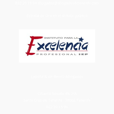
822 20 15 94
abogados@abogadosdetenerife.com
Estrella de Oro en el ámbito jurídico
Lapeña & de Benito Abogados
C/Santa Rosalía 49, 2ºA
Santa Cruz de Tenerife · 38002 Tenerife
822 20 15 94