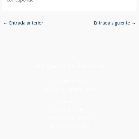
←
Entrada anterior
Entrada siguiente
→
Abogados de Tenerife
Abogados Adeje
Abogados Tenerife Norte
Aviso legal
Política de cookies
Política de privacidad
Envíanos tu opinión