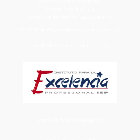
Lapeña & de Benito Abogados
C/Santa Rosalía 49, 2ºA
Santa Cruz de Tenerife · 38002 Tenerife
822 20 15 94
abogados@abogadosdetenerife.com
Estrella de Oro en el ámbito jurídico
Lapeña & de Benito Abogados