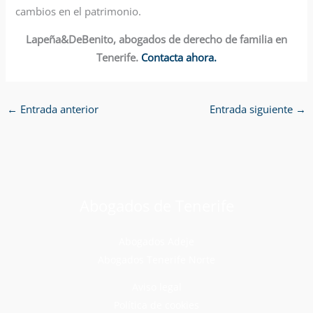
cambios en el patrimonio.
Lapeña&DeBenito, abogados de derecho de familia en
Tenerife.
Contacta ahora.
←
Entrada anterior
Entrada siguiente
→
Abogados de Tenerife
Abogados Adeje
Abogados Tenerife Norte
Aviso legal
Política de cookies