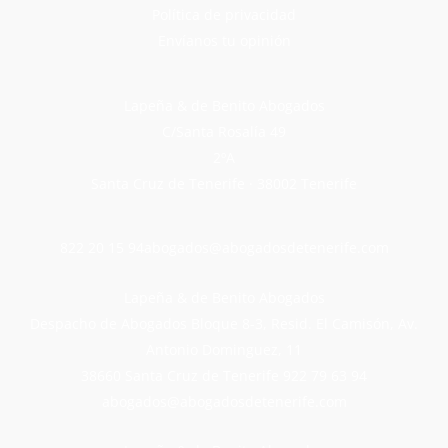
Política de privacidad
Envíanos tu opinión
Lapeña & de Benito Abogados
C/Santa Rosalía 49
2ºA
Santa Cruz de Tenerife · 38002 Tenerife
822 20 15 94
abogados@abogadosdetenerife.com
Lapeña & de Benito Abogados
Despacho de Abogados Bloque 8-3, Resid. El Camisón, Av.
Antonio Dominguez, 11
38660 Santa Cruz de Tenerife
922 79 63 94
abogados@abogadosdetenerife.com