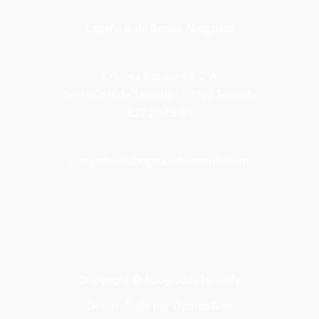
Lapeña & de Benito Abogados
C/Santa Rosalía 49, 2ºA
Santa Cruz de Tenerife · 38002 Tenerife
822 20 15 94
abogados@abogadosdetenerife.com
Copyright © AbogadosTenerife
Desarrollado por
ÓptimaWeb