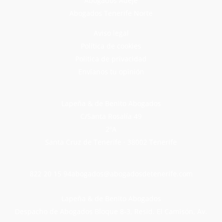
Abogados Adeje
Abogados Tenerife Norte
Aviso legal
Política de cookies
Política de privacidad
Envíanos tu opinión
Lapeña & de Benito Abogados
C/Santa Rosalía 49
2ºA
Santa Cruz de Tenerife · 38002 Tenerife
822 20 15 94
abogados@abogadosdetenerife.com
Lapeña & de Benito Abogados
Despacho de Abogados Bloque 8-3, Resid. El Camisón, Av.