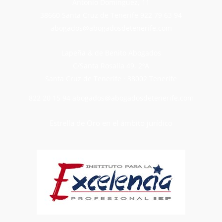
Antonio Dominguez, 11
38660 Santa Cruz de Tenerife
922 79 63 94
abogados@abogadosdetenerife.com
Lapeña & de Benito Abogados
C/Santa Rosalía 49, 2ºA
Santa Cruz de Tenerife · 38002 Tenerife
822 20 15 94
abogados@abogadosdetenerife.com
Estrella de Oro en el ámbito jurídico