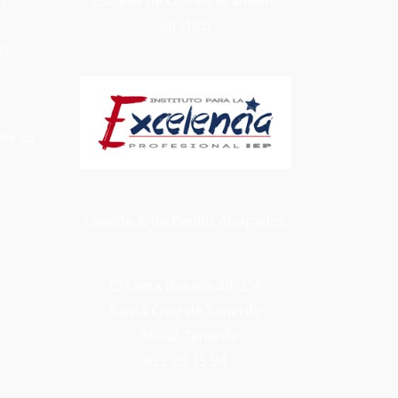
jurídico
02
fe.co
Lapeña & de Benito Abogados
C/Santa Rosalía 49, 2ºA
Santa Cruz de Tenerife
· 38002 Tenerife
822 20 15 94