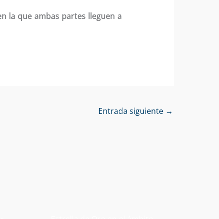
 la que ambas partes lleguen a
Entrada siguiente
→
Estrella de Oro en el ámbito
os