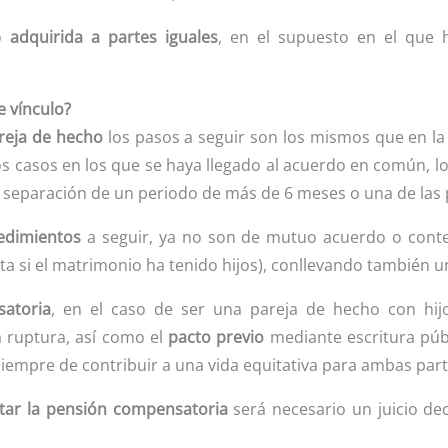
do
adquirida a partes iguales
, en el supuesto en el que ha
e vínculo?
areja de hecho
los pasos a seguir son los mismos que en l
s casos en los que se haya llegado al acuerdo en común, lo
a separación de un periodo de más de 6 meses o una de las
edimientos
a seguir, ya no son de mutuo acuerdo o cont
a si el matrimonio ha tenido hijos), conllevando también 
atoria
, en el caso de ser una pareja de hecho con hi
a ruptura, así como el
pacto previo
mediante escritura púb
iempre de contribuir a una vida equitativa para ambas part
citar la pensión compensatoria
será necesario un juicio decl