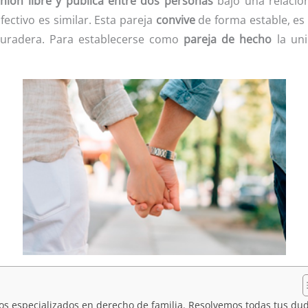
nión libre y pública entre dos personas
bajo una relació
fectivo es similar. Esta pareja
convive
de forma estable, es 
 duradera. Para establecerse como
pareja de hecho
la uni
 especializados en derecho de familia. Resolvemos todas tus du