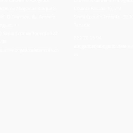
cho de Abogados Bloque 8-
C/Santa Rosalía 49, 2ºA
sid. El Camisón, Av. Antonio
Santa Cruz de Tenerife · 380
nguez, 11
Tenerife
 Santa Cruz de Tenerife
922
822 20 15 94
 94
abogados@abogadosdeteneri
dos@abogadosdetenerife.co
m