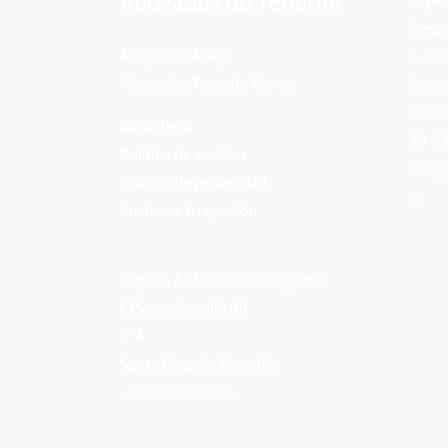
Abogados de Tenerife
Despa
Abogados Adeje
3, Re
Abogados Tenerife Norte
Domi
38660
Aviso legal
79 63
Política de cookies
aboga
Política de privacidad
m
Envíanos tu opinión
Lapeña & de Benito Abogados
C/Santa Rosalía 49
2ºA
Santa Cruz de Tenerife
· 38002 Tenerife