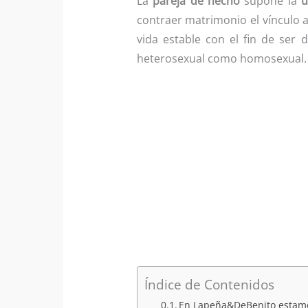
La
pareja de hecho
supone la
u
contraer matrimonio el vínculo a
vida estable con el fin de ser
heterosexual como homosexual.
Índice de Contenidos
En Lapeña&DeBenito estamos