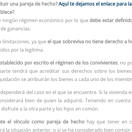
ituir una pareja de hecho?
Aquí te dejamos el enlace para la
blece?
te ningún régimen económico por lo que
debe estar definid
 de ganancias.
 limitaciones, ya que
el que sobreviva no tiene derecho a h
dos por la legítima.
stablecido por escrito el régimen de los convivientes
, no p
a parte tendrá que acreditar sus derechos sobre los bien
iquidación se atribuirán los bienes a cada uno de los miemb
dependerá del caso en el que se encuentre. Si la vivienda 
onsiderará bien de quien la adquirió. Teniendo en cuenta 
y disfrute a la otra parte y los hijos en común.
nte el vínculo como pareja de hecho
hay que tener en cu
rá la situación anterior, o si se ha considerado bien común