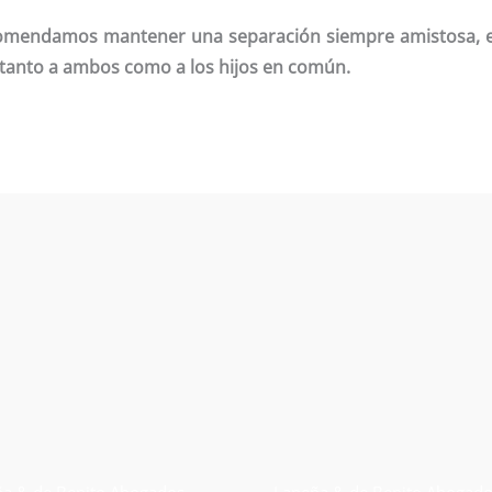
mendamos mantener una separación siempre amistosa, en
 tanto a ambos como a los hijos en común.
a & de Benito Abogados
Lapeña & de Benito Abogad