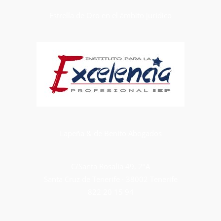
Estrella de Oro en el ámbito jurídico
Lapeña & de Benito Abogados
C/Santa Rosalía 49, 2ºA
Santa Cruz de Tenerife · 38002 Tenerife
822 20 15 94