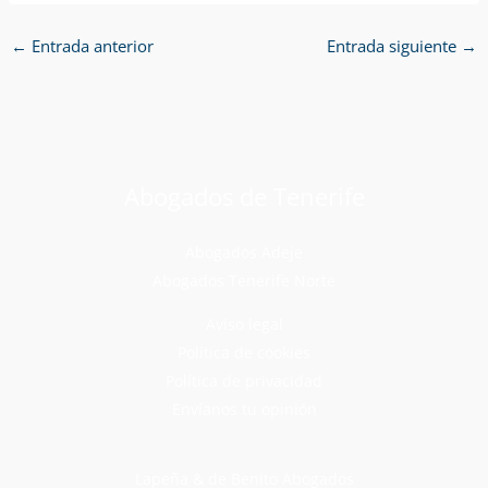
←
Entrada anterior
Entrada siguiente
→
Abogados de Tenerife
Abogados Adeje
Abogados Tenerife Norte
Aviso legal
Política de cookies
Política de privacidad
Envíanos tu opinión
Lapeña & de Benito Abogados