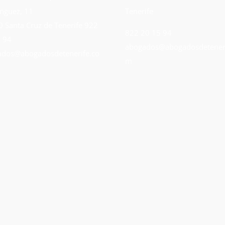
nguez, 11
Tenerife
 Santa Cruz de Tenerife
922
822 20 15 94
 94
abogados@abogadosdeteneri
dos@abogadosdetenerife.co
m