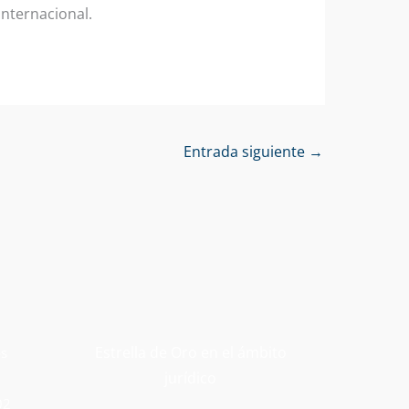
nternacional.
Entrada siguiente
→
Estrella de Oro en el ámbito
os
jurídico
02