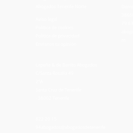
Abogados Tenerife Norte
Domi
38660
Aviso legal
79 63
Política de cookies
aboga
Política de privacidad
m
Envíanos tu opinión
Lapeña & de Benito Abogados
C/Santa Rosalía 49
2ºA
Santa Cruz de Tenerife
· 38002 Tenerife
822 20 15
94
abogados@abogadosdetenerife