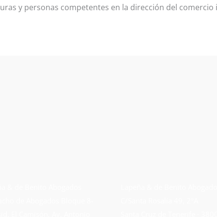
ras y personas competentes en la dirección del comercio i
a & de Benito Abogados
Lapeña & de Benito Abogad
cho de Abogados Bloque 8-
C/Santa Rosalía 49, 2ºA
sid. El Camisón, Av. Antonio
Santa Cruz de Tenerife · 380