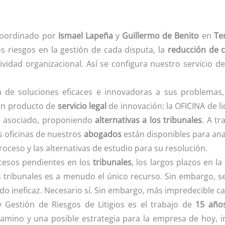
coordinado por
Ismael Lapeña
y
Guillermo de Benito
en
Te
os riesgos en la gestión de cada disputa, la
reducción de c
vidad organizacional. Así se configura nuestro servicio de
 de soluciones eficaces e innovadoras a sus problemas
un producto de
servicio legal
de innovación: la OFICINA de li
ios asociado, proponiendo
alternativas a los tribunales
. A tr
as oficinas de nuestros
abogados
están disponibles para anal
roceso y las alternativas de estudio para su resolución.
cesos pendientes en los
tribunales
, los largos plazos en la
os tribunales es a menudo el único recurso. Sin embargo, 
do ineficaz. Necesario sí. Sin embargo, más impredecible ca
y Gestión de Riesgos de Litigios es el trabajo de
15 años
amino y una posible estrategia para la empresa de hoy, in