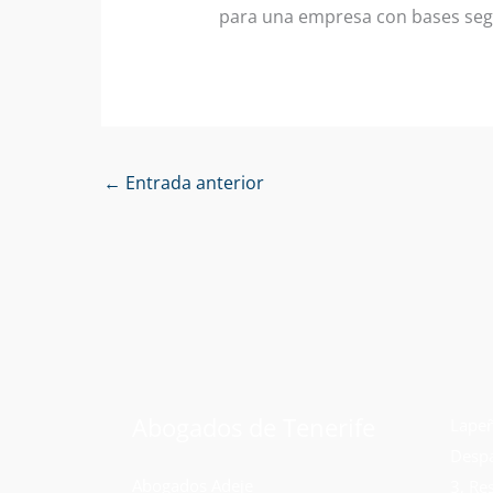
para una empresa con bases segu
←
Entrada anterior
Abogados de Tenerife
Lapeñ
Despa
Abogados Adeje
3, Re