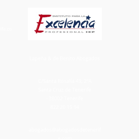
fe.co
Lapeña & de Benito Abogados
C/Santa Rosalía 49, 2ºA
Santa Cruz de Tenerife
· 38002 Tenerife
822 20 15 94
abogados@abogadosdetenerif
e.com