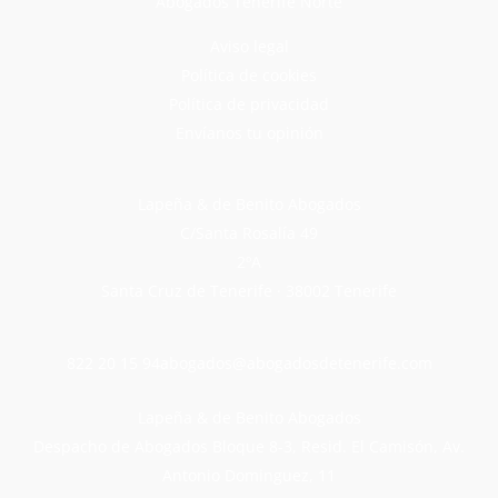
Abogados Tenerife Norte
Aviso legal
Política de cookies
Política de privacidad
Envíanos tu opinión
Lapeña & de Benito Abogados
C/Santa Rosalía 49
2ºA
Santa Cruz de Tenerife · 38002 Tenerife
822 20 15 94
abogados@abogadosdetenerife.com
Lapeña & de Benito Abogados
Despacho de Abogados Bloque 8-3, Resid. El Camisón, Av.
Antonio Dominguez, 11