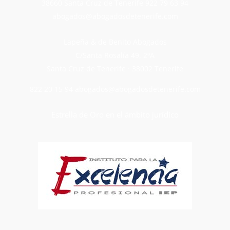
38660 Santa Cruz de Tenerife
922 79 63 94
abogados@abogadosdetenerife.com
Lapeña & de Benito Abogados
C/Santa Rosalía 49, 2ºA
Santa Cruz de Tenerife · 38002 Tenerife
822 20 15 94
abogados@abogadosdetenerife.com
Estrella de Oro en el ámbito jurídico