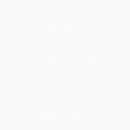
Lapeña & de Benito Abogados
C/Santa Rosalía 49, 2ºA
Santa Cruz de Tenerife · 38002 Tenerife
822 20 15 94
abogados@abogadosdetenerife.com
Copyright © AbogadosTenerife
Desarrollado por
ÓptimaWeb