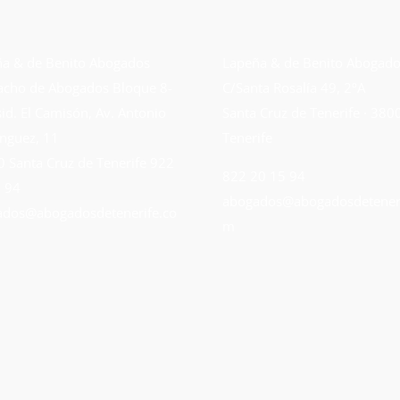
a & de Benito Abogados
Lapeña & de Benito Abogad
cho de Abogados Bloque 8-
C/Santa Rosalía 49, 2ºA
sid. El Camisón, Av. Antonio
Santa Cruz de Tenerife · 380
nguez, 11
Tenerife
 Santa Cruz de Tenerife
922
822 20 15 94
 94
abogados@abogadosdeteneri
dos@abogadosdetenerife.co
m