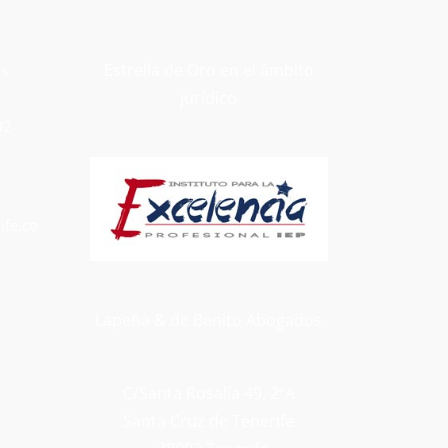
Estrella de Oro en el ámbito
os
jurídico
02
fe.co
Lapeña & de Benito Abogados
C/Santa Rosalía 49, 2ºA
Santa Cruz de Tenerife