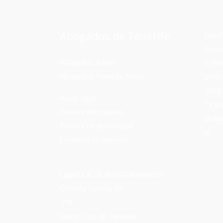
Abogados de Tenerife
Lapeñ
Despa
Abogados Adeje
3, Re
Abogados Tenerife Norte
Domi
38660
Aviso legal
79 63
Política de cookies
aboga
Política de privacidad
m
Envíanos tu opinión
Lapeña & de Benito Abogados
C/Santa Rosalía 49
2ºA
Santa Cruz de Tenerife