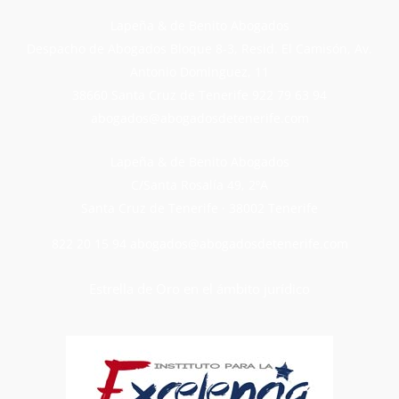
Lapeña & de Benito Abogados
Despacho de Abogados Bloque 8-3, Resid. El Camisón, Av.
Antonio Dominguez, 11
38660 Santa Cruz de Tenerife
922 79 63 94
abogados@abogadosdetenerife.com
Lapeña & de Benito Abogados
C/Santa Rosalía 49, 2ºA
Santa Cruz de Tenerife · 38002 Tenerife
822 20 15 94
abogados@abogadosdetenerife.com
Estrella de Oro en el ámbito jurídico