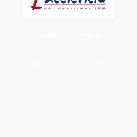
Lapeña & de Benito Abogados
C/Santa Rosalía 49, 2ºA
Santa Cruz de Tenerife · 38002 Tenerife
822 20 15 94
abogados@abogadosdetenerife.com