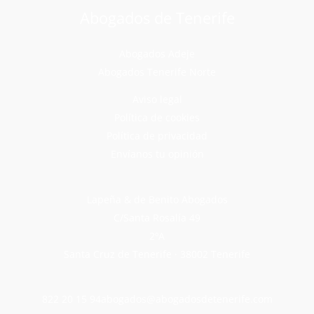
Abogados de Tenerife
Abogados Adeje
Abogados Tenerife Norte
Aviso legal
Política de cookies
Política de privacidad
Envíanos tu opinión
Lapeña & de Benito Abogados
C/Santa Rosalía 49
2ºA
Santa Cruz de Tenerife · 38002 Tenerife
822 20 15 94
abogados@abogadosdetenerife.com