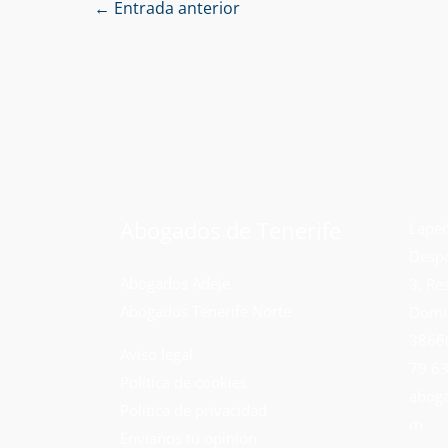
←
Entrada anterior
Abogados de Tenerife
Lapeñ
Despa
Abogados Adeje
3, Re
Abogados Tenerife Norte
Domi
38660
Aviso legal
79 63
Política de cookies
aboga
Política de privacidad
m
Envíanos tu opinión