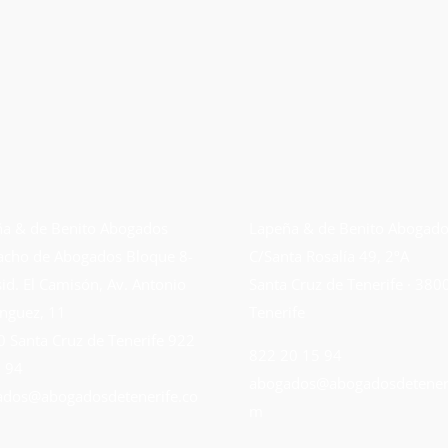
a & de Benito Abogados
Lapeña & de Benito Abogad
cho de Abogados Bloque 8-
C/Santa Rosalía 49, 2ºA
sid. El Camisón, Av. Antonio
Santa Cruz de Tenerife · 380
nguez, 11
Tenerife
 Santa Cruz de Tenerife
922
822 20 15 94
 94
abogados@abogadosdeteneri
dos@abogadosdetenerife.co
m