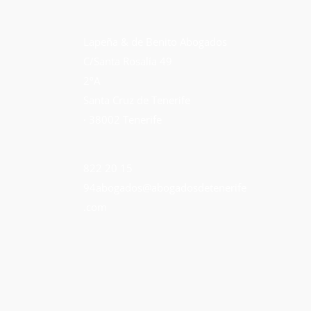
Lapeña & de Benito Abogados
C/Santa Rosalía 49
2ºA
Santa Cruz de Tenerife
· 38002 Tenerife
822 20 15
94
abogados@abogadosdetenerife
.com