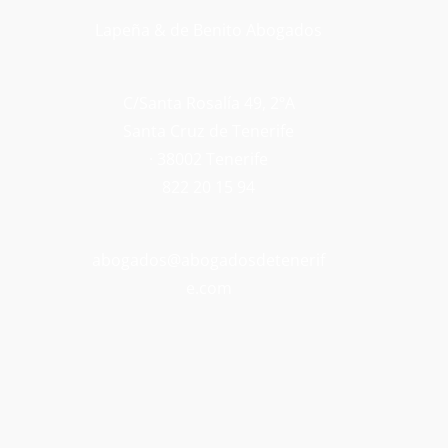
Lapeña & de Benito Abogados
C/Santa Rosalía 49, 2ºA
Santa Cruz de Tenerife
· 38002 Tenerife
822 20 15 94
abogados@abogadosdetenerif
e.com