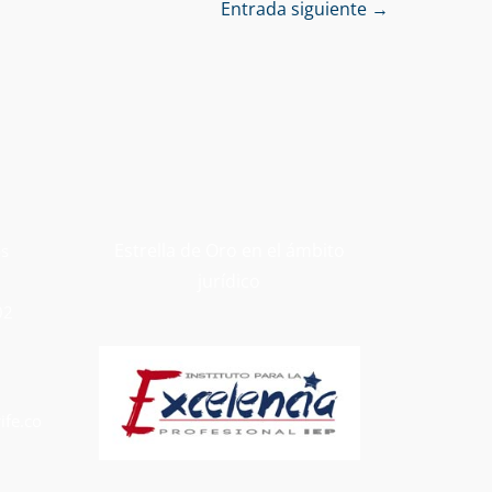
Entrada siguiente
→
Estrella de Oro en el ámbito
os
jurídico
02
fe.co