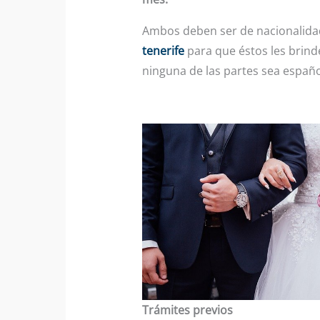
Ambos deben ser de nacionalidad
tenerife
para que éstos les brinde
ninguna de las partes sea españo
Trámites previos