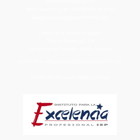
Antonio Dominguez, 11
38660 Santa Cruz de Tenerife
922 79 63 94
abogados@abogadosdetenerife.com
Lapeña & de Benito Abogados
C/Santa Rosalía 49, 2ºA
Santa Cruz de Tenerife · 38002 Tenerife
822 20 15 94
abogados@abogadosdetenerife.com
Estrella de Oro en el ámbito jurídico