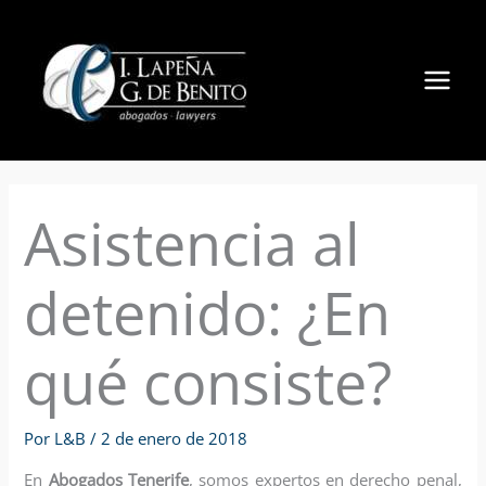
Ir
al
contenido
Asistencia al
detenido: ¿En
qué consiste?
Por
L&B
/
2 de enero de 2018
En
Abogados Tenerife
, somos expertos en derecho penal,