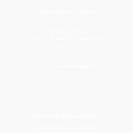
Lapeña & de Benito Abogados
C/Santa Rosalía 49, 2ºA
Santa Cruz de Tenerife · 38002 Tenerife
822 20 15 94
abogados@abogadosdetenerife.com
Copyright © AbogadosTenerife
Desarrollado por
ÓptimaWeb