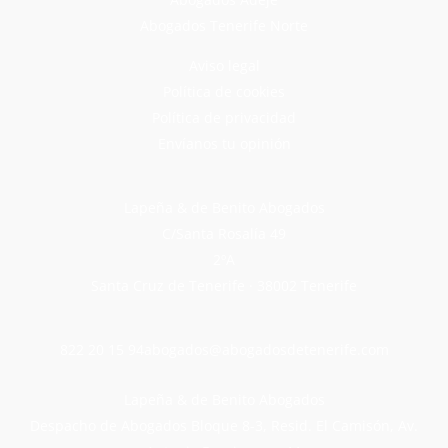
Abogados Tenerife Norte
Aviso legal
Política de cookies
Política de privacidad
Envíanos tu opinión
Lapeña & de Benito Abogados
C/Santa Rosalía 49
2ºA
Santa Cruz de Tenerife · 38002 Tenerife
822 20 15 94
abogados@abogadosdetenerife.com
Lapeña & de Benito Abogados
Despacho de Abogados Bloque 8-3, Resid. El Camisón, Av.